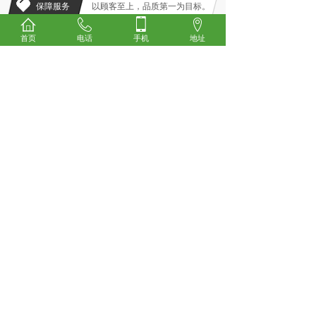
保障服务
以顾客至上，品质第一为目标。
首页
电话
手机
地址
我们提供全程技术服务
为您量身定制最专业的解决方案
17384702075
13251334544
NEWS CENTER
环保资讯
重庆环保设备：种类与
2023-12-16
​重庆环保设备是用于保护环境、改善
污染状况的专用设备，其应用
环保设备的未来趋势：